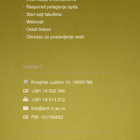
Raspored polaganja ispita
Stari sajt fakulteta
Webmail
Ostali linkovi
Obrazac za postavljanje vesti
KONTAKT
Kneginje Ljubice 10, 18000 Niš
+381 18 522 396
+381 18 513 272
info@artf.ni.ac.rs
PIB: 101756652