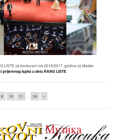
ISTE za konkursni rok 2016/2017. godine za Master
ci prijemnog ispita u delu RANG LISTE
.
9
10
11
...
24
»