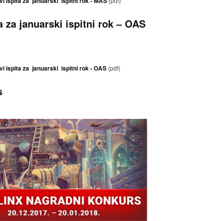
vi ispita za januarski ispitni rok - MAS
(pdf)
a za januarski ispitni rok – OAS
i ispita za januarski ispitni rok - OAS
(pdf)
s