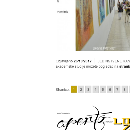
Objavljeno
26/10/2017
JEDINSTVENE RANG L
akademske studije možete pogledati na
strani
Stranice:
1
2
3
4
5
6
7
8