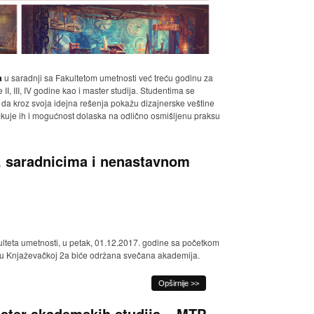
a
u saradnji sa Fakultetom umetnosti već treću godinu za
I, III, IV godine kao i master studija. Studentima se
da kroz svoja idejna rešenja pokažu dizajnerske veštine
kuje ih i mogućnost dolaska na odlično osmišljenu praksu
, saradnicima i nenastavnom
eta umetnosti, u petak, 01.12.2017. godine sa početkom
U u Knjaževačkoj 2a biće održana svečana akademija.
Opširnije >>
ster akademskih studija – MTP –