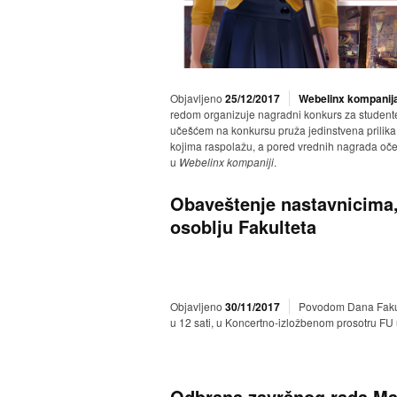
Objavljeno
25/12/2017
Webelinx kompanij
redom organizuje nagradni konkurs za studente I
učešćem na konkursu pruža jedinstvena prilika 
kojima raspolažu, a pored vrednih nagrada oče
u
Webelinx kompaniji
.
Obaveštenje nastavnicima
osoblju Fakulteta
Objavljeno
30/11/2017
Povodom Dana Fakult
u 12 sati, u Koncertno-izložbenom prosotru F
Odbrana završnog rada Ma