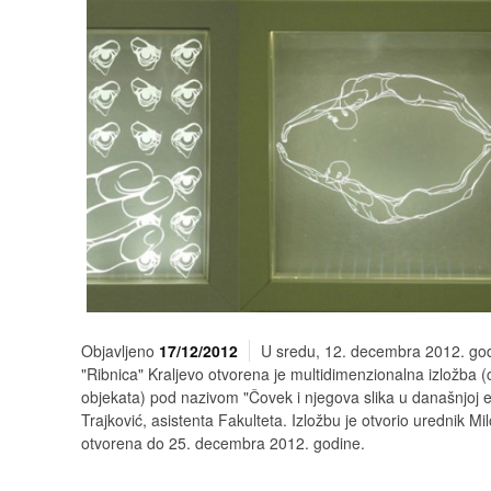
Objavljeno
17/12/2012
U sredu, 12. decembra 2012. godi
"Ribnica" Kraljevo otvorena je multidimenzionalna izložba (cr
objekata) pod nazivom "Čovek i njegova slika u današnjoj 
Trajković, asistenta Fakulteta. Izložbu je otvorio urednik Mi
otvorena do 25. decembra 2012. godine.