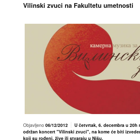
Vilinski zvuci na Fakultetu umetnosti
Objavljeno
06/12/2012
U četvrtak, 6. decembra u 20h 
održan koncert "Vilinski zvuci", na kome će biti izve
koji su rođeni, žive ili stvaraju u Nišu.