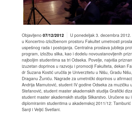
Objavljeno
07/12/2012
U ponedeljak 3. decembra 2012
u Koncertno-izložbenom prostoru Fakultet umetnosti prosla
uspešnog rada i postojanja. Centralna proslava jubileja pro
program, izložbu slika, kao i dodelu novoustanovljenih priz
najboljim studentima sa tri Odseka. Povelje, najviša priznan
izuzetan doprinos u razvoju i promociji Fakulteta, dekan Fa
dr Suzana Kostić uručila je Univerzitetu u Nišu, Gradu Nišu, 
Draganu Žuniću. Nagrade za umetnički doprinos u afirmaciji
Andrija Mamutović, student IV godine Odseka za muzičku u
Stefanović, student master akademskih studija Grafički diz
student master akademskih studija Slikarstvo. Uručene su i
diplomiranim studentima u akademskoj 2011/12: Tamburić Jel
Sanji i Veljić Svetlani.