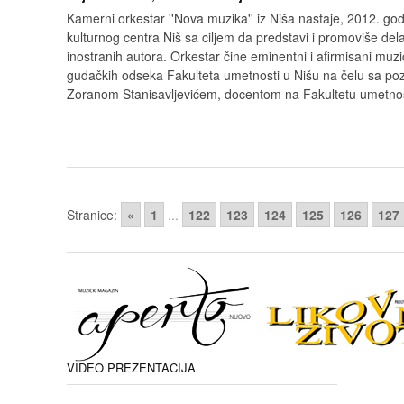
Kamerni orkestar ''Nova muzika'' iz Niša nastaje, 2012. god
kulturnog centra Niš sa ciljem da predstavi i promoviše del
inostranih autora. Orkestar čine eminentni i afirmisani muzi
gudačkih odseka Fakulteta umetnosti u Nišu na čelu sa po
Zoranom Stanisavljevićem, docentom na Fakultetu umetnos
Stranice:
«
1
...
122
123
124
125
126
127
VIDEO PREZENTACIJA