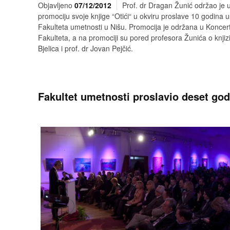
Objavljeno
07/12/2012
Prof. dr Dragan Žunić održao je
promociju svoje knjige “Otići“ u okviru proslave 10 godina 
Fakulteta umetnosti u Nišu. Promocija je održana u Konce
Fakulteta, a na promociji su pored profesora Žunića o knjizi 
Bjelica i prof. dr Jovan Pejčić.
Fakultet umetnosti proslavio deset god