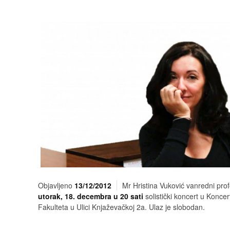
Objavljeno
13/12/2012
Mr Hristina Vuković vanredni pro
utorak, 18. decembra u 20 sati
solistički koncert u Konce
Fakulteta u Ulici Knjaževačkoj 2a. Ulaz je slobodan.