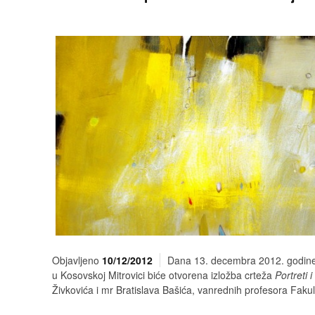
Objavljeno
10/12/2012
Dana 13. decembra 2012. godine 
u Kosovskoj Mitrovici biće otvorena izložba crteža
Portreti i
Živkovića i mr Bratislava Bašića, vanrednih profesora Fakul