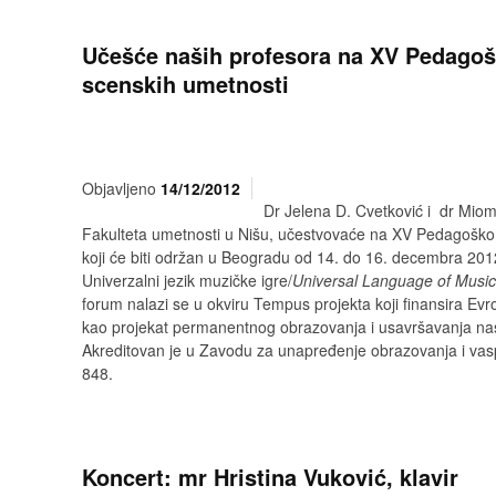
Učešće naših profesora na XV Pedago
scenskih umetnosti
Objavljeno
14/12/2012
Dr Jelena D. Cvetković i dr Mio
Fakulteta umetnosti u Nišu, učestvovaće na XV Pedagoško
koji će biti održan u Beogradu od 14. do 16. decembra 2
Univerzalni jezik muzičke igre/
Universal Language of Mus
forum nalazi se u okviru Tempus projekta koji finansira Ev
kao projekat permanentnog obrazovanja i usavršavanja nas
Akreditovan je u Zavodu za unapređenje obrazovanja i vas
848.
Koncert: mr Hristina Vuković, klavir