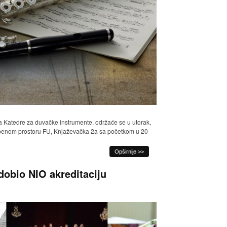
a Katedre za duvačke instrumente, održaće se u utorak,
žbenom prostoru FU, Knjaževačka 2a sa početkom u 20
Opširnije >>
dobio NIO akreditaciju