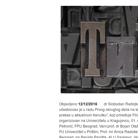
Objavljeno
12/12/2016
dr Slobodan Radojko
učestvovao je u radu Prvog okruglog stola na t
prakse u aktuelnom trenutku", koji priređuje Fi
organizovan na Univerzitetu u Kragujevcu, 01.
Petrović, FPU Beograd, Vanr.prof. dr Bojan Ota
FU Univerzitet u Prištini, Prof. mr Anica Rado
Beograd, mr Renata Papišta, ALU Sarajevo, Van