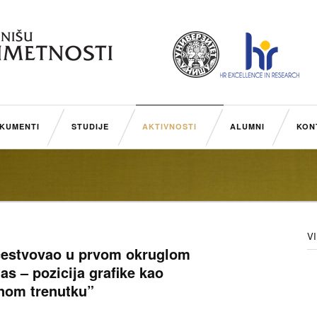
KUMENTI
STUDIJE
AKTIVNOSTI
ALUMNI
KON
V
čestvovao u prvom okruglom
as – pozicija grafike kao
nom trenutku”