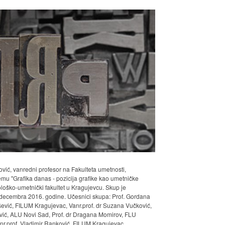
vić, vanredni profesor na Fakulteta umetnosti,
emu "Grafika danas - pozicija grafike kao umetničke
lološko-umetnički fakultet u Kragujevcu. Skup je
 decembra 2016. godine. Učesnici skupa: Prof. Gordana
šević, FILUM Kragujevac, Vanr.prof. dr Suzana Vučković,
šević, ALU Novi Sad, Prof. dr Dragana Momirov, FLU
r.prof. Vladimir Ranković, FILUM Kragujevac.