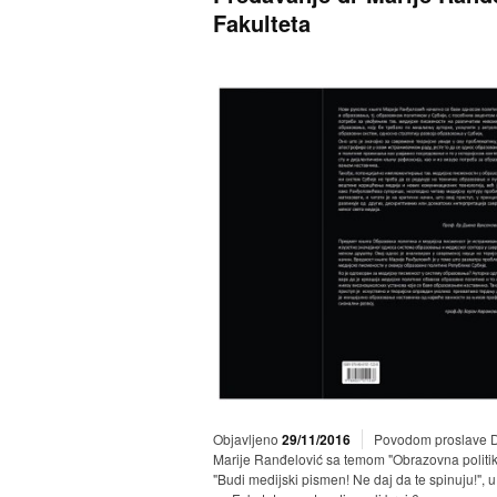
Fakulteta
Objavljeno
29/11/2016
Povodom proslave Da
Marije Ranđelović sa temom "Obrazovna politi
"Budi medijski pismen! Ne daj da te spinuju!",