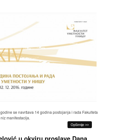
godine se navršava 14 godina postojanja i rada Fakulteta
niz manifestacija.
Opširnije >>
elović u okviru proslave Dana