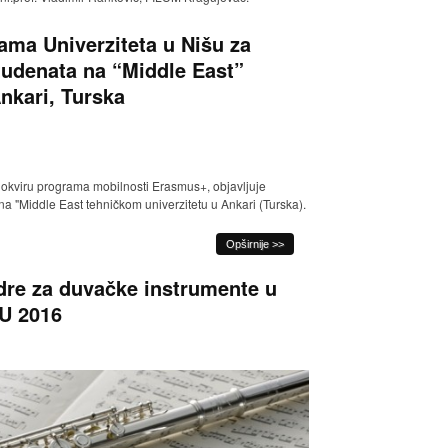
a Univerziteta u Nišu za
tudenata na “Middle East”
nkari, Turska
u okviru programa mobilnosti Erasmus+, objavljuje
na "Middle East tehničkom univerzitetu u Ankari (Turska).
Opširnije >>
dre za duvačke instrumente u
FU 2016