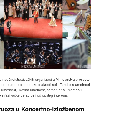
u naučnoistraživačkih organizacija Ministarstva prosvete,
odine, doneo je odluku o akreditaciji Fakulteta umetnosti
a umetnost, likovna umetnost, primenjena umetnost i
istraživačke delatnosti od opšteg interesa.
rtuoza u Koncertno-izložbenom