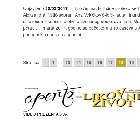
Objavljeno
30/03/2017
Trio Anima, koji čine profesorke 
Aleksandra Ristić-sopran, Ana Vekičković-Igić-flauta i Ingri
celovečernji koncert u okviru svečanog obeležavanja 5. Mem
petak 31. marta 2017. godine sa početkom u 19 časova u A
pedagoških nauka u Jagodini.
Stranice:
«
1
...
13
14
15
16
17
18
19
VIDEO PREZENTACIJA