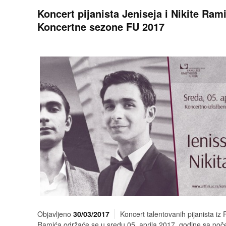
Koncert pijanista Jeniseja i Nikite Ram
Koncertne sezone FU 2017
Objavljeno
30/03/2017
Koncert talentovanih pijanista iz 
Ramića održaće se u sredu 05. aprila 2017. godine sa po